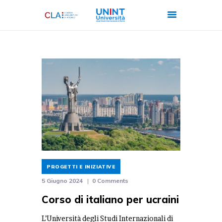
CHI SIAMO
CORSI
CERTIFICAZIONI
ITALIANO PER
STRANIERI
FORMAZIONE
AZIENDALE
PROGETTI E INIZIATIVE
LAVORA CON NOI
5 Giugno 2024
0
Comments
Corso di italiano per ucraini
L’Università degli Studi Internazionali di