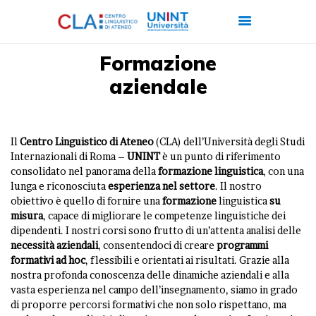
Formazione
aziendale
CHI SIAMO
CORSI
Il
Centro Linguistico di Ateneo
(CLA) dell’Università degli Studi
CERTIFICAZIONI
Internazionali di Roma –
UNINT
è un punto di riferimento
ITALIANO PER
consolidato nel panorama della
formazione linguistica
, con una
lunga e riconosciuta
esperienza nel settore
. Il nostro
STRANIERI
obiettivo è quello di fornire una
formazione
linguistica
su
FORMAZIONE
misura
, capace di migliorare le competenze linguistiche dei
AZIENDALE
dipendenti. I nostri corsi sono frutto di un’attenta analisi delle
necessità aziendali
, consentendoci di creare
programmi
LAVORA CON NOI
formativi ad hoc
, flessibili e orientati ai risultati. Grazie alla
nostra profonda conoscenza delle dinamiche aziendali e alla
vasta esperienza nel campo dell’insegnamento, siamo in grado
di proporre percorsi formativi che non solo rispettano, ma