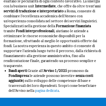
esaltano le peculiarità di ogni contesto lavorativo. La sinergia
con la business unit
Intermediate
, che offre da oltre trent’anni
servizi di traduzione e interpretariato
a Roma, consente di
combinare l’eccellenza accademica dell’Ateneo con
un’esperienza consolidata nel settore dei servizi linguistici.
Specializzati nella gestione della
Formazione finanziata
tramite
Fondi interprofessionali
, aiutiamo le aziende a
ottimizzare le risorse economiche disponibili per la
formazione, sfruttando al meglio le opportunità offerte dai
fondi. La nostra esperienza in questo ambito ci consente di
supportare l’azienda lungo tutto il percorso, dalla richiesta di
finanziamento alla gestione amministrativa, fino alla
rendicontazione finale, garantendo un processo semplice e
trasparente.
Bandi aperti
Grazie all’
Avviso 1/2025
promosso da
Fondimpresa
le aziende possono investire
senza costi
aggiuntiv
i
sullo sviluppo delle competenze di base e
trasversali dei loro dipendenti. Scopri come beneficiare
dell’Avviso nella
pagina dedicata
.