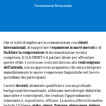
Formazione finanziata
Che si tratti di migliorare la comunicazione con
clienti
internazionali
, di supportare l’
espansione in nuovi mercati
o di
facilitare
la
comprensione
di documentazione tecnica
complessa, il CLA UNINT è il partner ideale per affrontare
queste sfide. I corsi sono costruiti intorno alle
reali esigenze
dell’azienda
, con un approccio pragmatico che mira a integrare
immediatamente le nuove competenze linguistiche nel lavoro
quotidiano dei partecipanti.
I nostri
docenti
, altamente qualificati e con un profondo
background internazionale, utilizzano metodologie didattiche
innovative e coinvolgenti, che rendono l’apprendimento
stimolante e, soprattutto, efficace. La nostra offerta formativa
include 10 lingue:
arabo
,
cinese
,
francese
,
giapponese
,
inglese
,