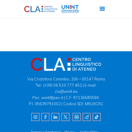
CHI SIAMO
CORSI
CERTIFICAZIONI
ITALIANO PER
STRANIERI
Via Cristoforo Colombo, 200 – 00147 Roma
Tel.:
(+39) 06.510.777.452
| E-mail:
FORMAZIONE
cla@unint.eu
AZIENDALE
Pec: unint@pec.it | C.F. 97136680580
P.I. 05639791002 | Codice SDI: M5UXCR1
LAVORA CON NOI