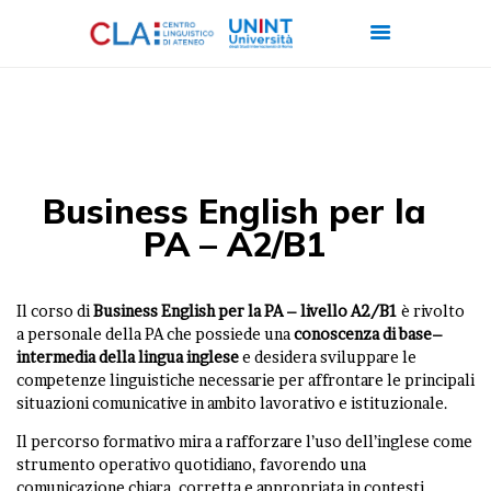
CHI SIAMO
CORSI
Business English per la
CERTIFICAZIONI
PA – A2/B1
ITALIANO PER
STRANIERI
Il corso di
Business English per la PA – livello A2/B1
è rivolto
FORMAZIONE
a personale della PA che possiede una
conoscenza di base–
intermedia
della lingua inglese
e desidera sviluppare le
AZIENDALE
competenze linguistiche necessarie per affrontare le principali
LAVORA CON NOI
situazioni comunicative in ambito lavorativo e istituzionale.
Il percorso formativo mira a rafforzare l’uso dell’inglese come
strumento operativo quotidiano, favorendo una
comunicazione chiara, corretta e appropriata in contesti