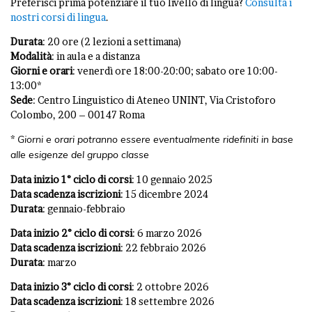
Preferisci prima potenziare il tuo livello di lingua?
Consulta i
nostri corsi di lingua
.
Durata
: 20 ore (2 lezioni a settimana)
Modalità
: in aula e a distanza
Giorni e orari
: venerdì ore 18:00-20:00; sabato ore 10:00-
13:00*
Sede
: Centro Linguistico di Ateneo UNINT, Via Cristoforo
Colombo, 200 – 00147 Roma
*
Giorni e orari potranno essere eventualmente ridefiniti in base
alle esigenze del gruppo classe
Data inizio 1° ciclo di corsi
: 10 gennaio 2025
Data scadenza iscrizioni
: 15 dicembre 2024
Durata
: gennaio-febbraio
Data inizio 2° ciclo di corsi
: 6 marzo 2026
Data scadenza iscrizioni
: 22 febbraio 2026
Durata
: marzo
Data inizio 3° ciclo di corsi
: 2 ottobre 2026
Data scadenza iscrizioni
: 18 settembre 2026