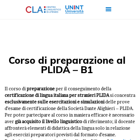
CHI SIAMO
CORSI
Corso di preparazione al
CERTIFICAZIONI
PLIDA – B1
ITALIANO PER
STRANIERI
Il corso di
preparazione
per il conseguimento della
FORMAZIONE
certificazione di lingua italiana per stranieri PLIDA
si concentra
esclusivamente sulle esercitazioni e simulazioni
delle prove
AZIENDALE
d’esame di certificazione della Società Dante Alighieri – PLIDA.
LAVORA CON NOI
Per poter partecipare al corso in maniera efficace è necessario
aver
già acquisito il livello linguistico
di riferimento; il docente
affronterà elementi di didattica della lingua solo in relazione
agli esercizi preparatori previsti dal formato d’esame.