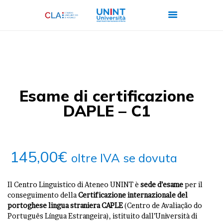
CHI SIAMO
CORSI
Esame di certificazione
CERTIFICAZIONI
DAPLE – C1
ITALIANO PER
STRANIERI
FORMAZIONE
145,00
€
oltre IVA se dovuta
AZIENDALE
LAVORA CON NOI
Il Centro Linguistico di Ateneo UNINT è
sede d’esame
per il
conseguimento della
Certificazione internazionale del
portoghese lingua straniera CAPLE
(Centro de Avaliação do
Português Língua Estrangeira), istituito dall’Università di