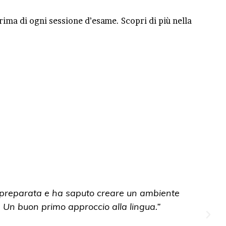
prima di ogni sessione d’esame. Scopri di più nella
“Il corso di preparazione al Cambridge è stato
simula