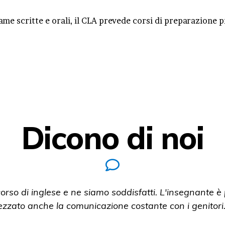
same scritte e orali, il CLA prevede corsi di preparazione 
Dicono di noi
insegnante è preparata e ha saputo creare un ambiente
genitori. Un buon primo approccio alla lingua.”