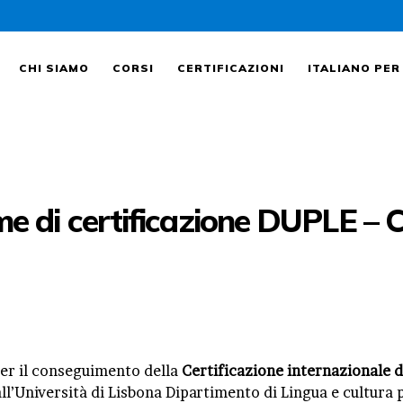
CHI SIAMO
CORSI
CHI SIAMO
CORSI
CERTIFICAZIONI
ITALIANO PER
CERTIFICAZIONI
ITALIANO PER
STRANIERI
e di certificazione DUPLE – 
FORMAZIONE
AZIENDALE
LAVORA CON NOI
er il conseguimento della
Certificazione internazionale 
ll’Università di Lisbona Dipartimento di Lingua e cultura 