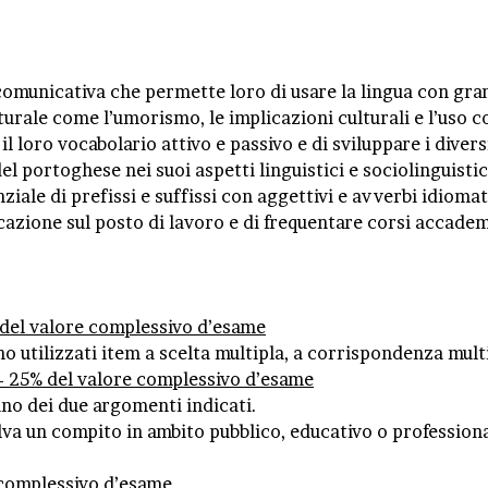
unicativa che permette loro di usare la lingua con grande
urale come l’umorismo, le implicazioni culturali e l’uso co
l loro vocabolario attivo e passivo e di sviluppare i diversi
l portoghese nei suoi aspetti linguistici e sociolinguistic
iale di prefissi e suffissi con aggettivi e avverbi idiomati
azione sul posto di lavoro e di frequentare corsi accadem
el valore complessivo d’esame
o utilizzati item a scelta multipla, a corrispondenza mul
25% del valore complessivo d’esame
uno dei due argomenti indicati.
olva un compito in ambito pubblico, educativo o profession
complessivo d’esame