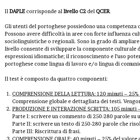
Il
DAPLE
corrisponde al
livello C2
del
QCER
.
Gli utenti del portoghese possiedono una competenza com
Possono avere difficoltà in aree con forte influenza cult
sociolinguistiche o regionali. Sono in grado di ampliare i
livello consente di sviluppare la componente culturale de
espressioni idiomatiche; il riconoscimento e l’uso potenz
portoghese come lingua di lavoro e/o lingua di comunic
Il test è composto da quattro componenti:
COMPRENSIONE DELLA LETTURA: 120 minuti – 25% d
Comprensione globale e dettagliata dei testi. Vengon
PRODUZIONE E INTERAZIONE SCRITTA: 105 minuti – 
Parte I: scrivere un commento di 250-280 parole su 
Parte II: scrivere un testo di 250-280 parole che ris
Parte III: Riscrittura di frasi.
COMPRENSIONE ORALE: 40 minuti – 25% del valore 