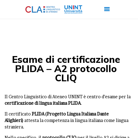
CHI SIAMO
CORSI
Esame di certificazione
CERTIFICAZIONI
PLIDA – A2 protocollo
ITALIANO PER
CLIQ
STRANIERI
FORMAZIONE
Il Centro Linguistico di Ateneo UNINT è centro d’esame per la
AZIENDALE
certificazione di lingua italiana PLIDA
.
LAVORA CON NOI
Il certificato
PLIDA (Progetto Lingua Italiana Dante
Alighieri)
attesta la competenza in lingua italiana come lingua
straniera.
Nello specifico, il
protocollo CLIQ
per il livello A2 si dirige a