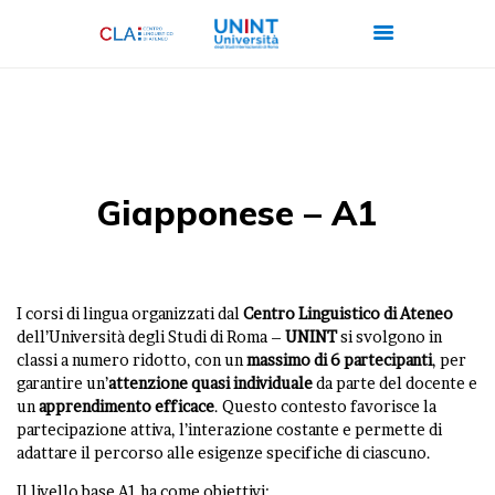
CHI SIAMO
CORSI
Giapponese – A1
CERTIFICAZIONI
ITALIANO PER
STRANIERI
I corsi di lingua organizzati dal
Centro Linguistico di Ateneo
FORMAZIONE
dell’Università degli Studi di Roma –
UNINT
si svolgono in
classi a numero ridotto, con un
massimo di 6
partecipanti
, per
AZIENDALE
garantire un’
attenzione quasi individuale
da parte del docente e
LAVORA CON NOI
un
apprendimento efficace
. Questo contesto favorisce la
partecipazione attiva, l’interazione costante e permette di
adattare il percorso alle esigenze specifiche di ciascuno.
Il livello base A1 ha come obiettivi: