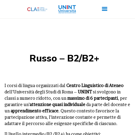
CHI SIAMO
CORSI
Russo – B2/B2+
CERTIFICAZIONI
ITALIANO PER
STRANIERI
I corsi di lingua organizzati dal
Centro Linguistico di Ateneo
FORMAZIONE
dell’Università degli Studi di Roma –
UNINT
si svolgono in
classi a numero ridotto, con un
massimo di 6
partecipanti
, per
AZIENDALE
garantire un’
attenzione quasi individuale
da parte del docente e
LAVORA CON NOI
un
apprendimento efficace
. Questo contesto favorisce la
partecipazione attiva, l’interazione costante e permette di
adattare il percorso alle esigenze specifiche di ciascuno.
Il livello intermedio (B2/B2+) ha come obiettivi: