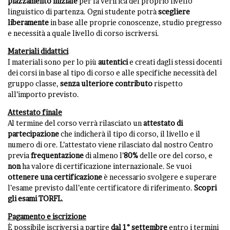
piazzamento iniziale
per la verifica del proprio livello
linguistico di partenza. Ogni studente potrà
scegliere
liberamente
in base alle proprie conoscenze, studio pregresso
e necessità a quale livello di corso iscriversi.
Materiali didattici
I materiali sono per lo più
autentici
e creati dagli stessi docenti
dei corsi in base al tipo di corso e alle specifiche necessità del
gruppo classe,
senza ulteriore contributo
rispetto
all’importo previsto.
Attestato finale
Al termine del corso verrà rilasciato un
attestato di
partecipazione
che indicherà il tipo di corso, il livello e il
numero di ore. L’attestato viene rilasciato dal nostro Centro
previa
frequentazione
di almeno l’
80%
delle ore del corso, e
non
ha valore di certificazione internazionale. Se vuoi
ottenere una certificazione
è necessario svolgere e superare
l’esame previsto dall’ente certificatore di riferimento.
Scopri
gli esami TORFL
.
Pagamento e iscrizione
È possibile iscriversi a partire
dal 1° settembre
entro i termini