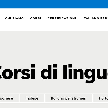
CHI SIAMO
CORSI
CHI SIAMO
CORSI
CERTIFICAZIONI
ITALIANO PER
CERTIFICAZIONI
ITALIANO PER
STRANIERI
orsi di ling
FORMAZIONE
AZIENDALE
LAVORA CON NOI
pponese
Inglese
Italiano per stranieri
Port