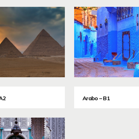
 A2
Arabo – B1