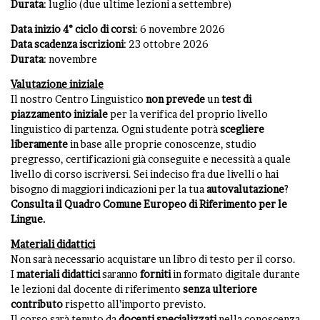
Durata
: luglio (due ultime lezioni a settembre)
Data inizio 4° ciclo di corsi
: 6 novembre 2026
Data scadenza iscrizioni
: 23 ottobre 2026
Durata
: novembre
Valutazione iniziale
Il nostro Centro Linguistico
non
prevede
un
test di
piazzamento iniziale
per la verifica del proprio livello
linguistico di partenza. Ogni studente potrà
scegliere
liberamente
in base alle proprie conoscenze, studio
pregresso, certificazioni già conseguite e necessità a quale
livello di corso iscriversi. Sei indeciso fra due livelli o hai
bisogno di maggiori indicazioni per la tua
autovalutazione
?
Consulta il Quadro Comune Europeo di Riferimento per le
Lingue
.
Materiali didattici
Non sarà necessario acquistare un libro di testo per il corso.
I
materiali
didattici
saranno
forniti
in formato digitale durante
le lezioni dal docente di riferimento
senza ulteriore
contributo
rispetto all’importo previsto.
Il corso sarà tenuto da
docenti specializzati
nella conoscenza