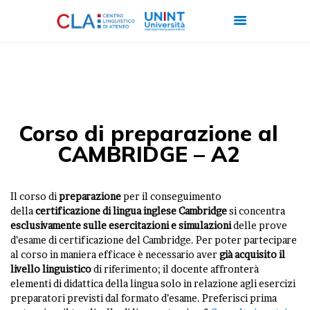
CHI SIAMO
CORSI
Corso di preparazione al
CERTIFICAZIONI
CAMBRIDGE – A2
ITALIANO PER
STRANIERI
Il corso di
preparazione
per il conseguimento
FORMAZIONE
della
certificazione di lingua inglese Cambridge
si concentra
esclusivamente sulle esercitazioni e simulazioni
delle prove
AZIENDALE
d’esame di certificazione del Cambridge. Per poter partecipare
LAVORA CON NOI
al corso in maniera efficace è necessario aver
già acquisito il
livello linguistico
di riferimento; il docente affronterà
elementi di didattica della lingua solo in relazione agli esercizi
preparatori previsti dal formato d’esame. Preferisci prima