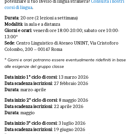
potenziare il tuo livello di lingua straniera?
Consulta i nostri
corsi di lingua
.
Durata
: 20 ore (2 lezioni a settimana)
Modalità
: in aula e a distanza
Giorni e orari
: venerdì ore 18:00-20:00; sabato ore 10:00-
13:00*
Sede
: Centro Linguistico di Ateneo UNINT, Via Cristoforo
Colombo, 200 – 00147 Roma
*
Giorni e orari potranno essere eventualmente ridefiniti in base
alle esigenze del gruppo classe
Data inizio 1° ciclo di corsi
: 13 marzo 2026
Data scadenza iscrizioni
: 27 febbraio 2026
Durata
: marzo-aprile
Data inizio 2° ciclo di corsi
: 8 maggio 2026
Data scadenza iscrizioni
: 22 aprile 2026
Durata
: maggio
Data inizio 3° ciclo di corsi
: 3 luglio 2026
Data scadenza iscrizioni
: 19 giugno 2026