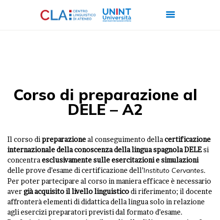
CHI SIAMO
CORSI
Corso di preparazione al
CERTIFICAZIONI
DELE – A2
ITALIANO PER
STRANIERI
Il corso di
preparazione
al conseguimento della
certificazione
FORMAZIONE
internazionale della conoscenza della lingua spagnola DELE
si
concentra
esclusivamente sulle esercitazioni e simulazioni
AZIENDALE
delle prove d’esame di certificazione dell’
Instituto Cervantes
.
LAVORA CON NOI
Per poter partecipare al corso in maniera efficace è necessario
aver
già acquisito il livello linguistico
di riferimento; il docente
affronterà elementi di didattica della lingua solo in relazione
agli esercizi preparatori previsti dal formato d’esame.