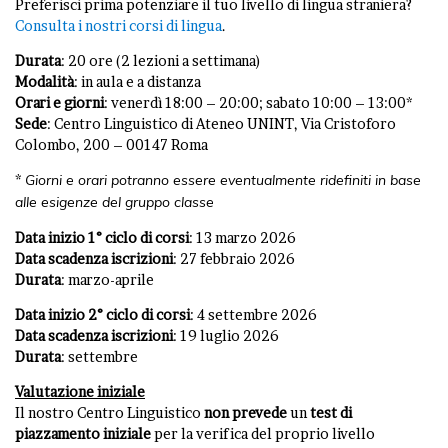
Preferisci prima potenziare il tuo livello di lingua straniera?
Consulta i nostri corsi di lingua
.
Durata
: 20 ore (2 lezioni a settimana)
Modalità
: in aula e a distanza
Orari e giorni
: venerdì 18:00 – 20:00; sabato 10:00 – 13:00*
Sede
: Centro Linguistico di Ateneo UNINT, Via Cristoforo
Colombo, 200 – 00147 Roma
*
Giorni e orari potranno essere eventualmente ridefiniti in base
alle esigenze del gruppo classe
Data inizio 1° ciclo di corsi
: 13 marzo 2026
Data scadenza iscrizioni
: 27 febbraio 2026
Durata
: marzo-aprile
Data inizio 2° ciclo di corsi
: 4 settembre 2026
Data scadenza iscrizioni
: 19 luglio 2026
Durata
: settembre
Valutazione iniziale
Il nostro Centro Linguistico
non
prevede
un
test di
piazzamento iniziale
per la verifica del proprio livello