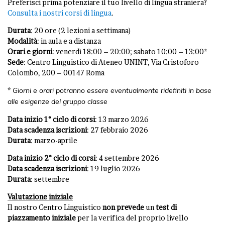
Preferisci prima potenziare il tuo livello di lingua straniera?
Consulta i nostri corsi di lingua
.
Durata
: 20 ore (2 lezioni a settimana)
Modalità
: in aula e a distanza
Orari e giorni
: venerdì 18:00 – 20:00; sabato 10:00 – 13:00*
Sede
: Centro Linguistico di Ateneo UNINT, Via Cristoforo
Colombo, 200 – 00147 Roma
*
Giorni e orari potranno essere eventualmente ridefiniti in base
alle esigenze del gruppo classe
Data inizio 1° ciclo di corsi
: 13 marzo 2026
Data scadenza iscrizioni
: 27 febbraio 2026
Durata
: marzo-aprile
Data inizio 2° ciclo di corsi
: 4 settembre 2026
Data scadenza iscrizioni
: 19 luglio 2026
Durata
: settembre
Valutazione iniziale
Il nostro Centro Linguistico
non
prevede
un
test di
piazzamento iniziale
per la verifica del proprio livello