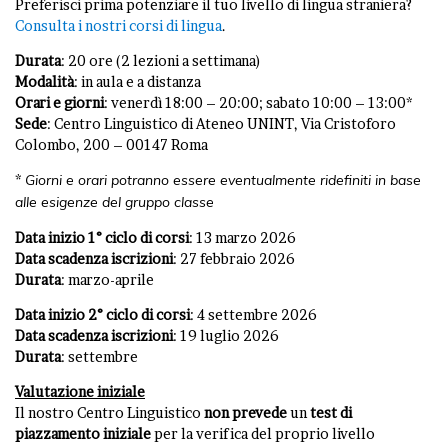
Preferisci prima potenziare il tuo livello di lingua straniera?
Consulta i nostri corsi di lingua
.
Durata
: 20 ore (2 lezioni a settimana)
Modalità
: in aula e a distanza
Orari e giorni
: venerdì 18:00 – 20:00; sabato 10:00 – 13:00*
Sede
: Centro Linguistico di Ateneo UNINT, Via Cristoforo
Colombo, 200 – 00147 Roma
*
Giorni e orari potranno essere eventualmente ridefiniti in base
alle esigenze del gruppo classe
Data inizio 1° ciclo di corsi
: 13 marzo 2026
Data scadenza iscrizioni
: 27 febbraio 2026
Durata
: marzo-aprile
Data inizio 2° ciclo di corsi
: 4 settembre 2026
Data scadenza iscrizioni
: 19 luglio 2026
Durata
: settembre
Valutazione iniziale
Il nostro Centro Linguistico
non
prevede
un
test di
piazzamento iniziale
per la verifica del proprio livello