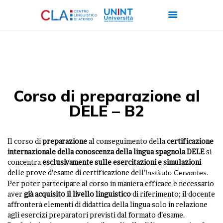
CHI SIAMO
CORSI
Corso di preparazione al
CERTIFICAZIONI
DELE – B2
ITALIANO PER
STRANIERI
Il corso di
preparazione
al conseguimento della
certificazione
FORMAZIONE
internazionale della conoscenza della lingua spagnola DELE
si
concentra
esclusivamente sulle esercitazioni e simulazioni
AZIENDALE
delle prove d’esame di certificazione dell’
Instituto Cervantes
.
LAVORA CON NOI
Per poter partecipare al corso in maniera efficace è necessario
aver
già acquisito il livello linguistico
di riferimento; il docente
affronterà elementi di didattica della lingua solo in relazione
agli esercizi preparatori previsti dal formato d’esame.