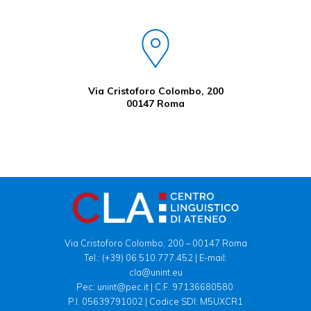
Via Cristoforo Colombo, 200
00147 Roma
Via Cristoforo Colombo, 200 – 00147 Roma
Tel.:
(+39) 06.510.777.452
| E-mail:
cla@unint.eu
Pec: unint@pec.it | C.F. 97136680580
P.I. 05639791002 | Codice SDI: M5UXCR1