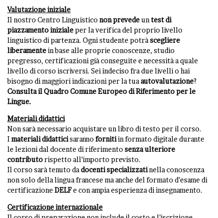
Valutazione iniziale
Il nostro Centro Linguistico
non
prevede
un
test di
piazzamento iniziale
per la verifica del proprio livello
linguistico di partenza. Ogni studente potrà
scegliere
liberamente
in base alle proprie conoscenze, studio
pregresso, certificazioni già conseguite e necessità a quale
livello di corso iscriversi. Sei indeciso fra due livelli o hai
bisogno di maggiori indicazioni per la tua
autovalutazione
?
Consulta il Quadro Comune Europeo di Riferimento per le
Lingue
.
Materiali didattici
Non sarà necessario acquistare un libro di testo per il corso.
I
materiali
didattici
saranno
forniti
in formato digitale durante
le lezioni dal docente di riferimento
senza ulteriore
contributo
rispetto all’importo previsto.
Il corso sarà tenuto da
docenti specializzati
nella conoscenza
non solo della lingua francese ma anche del formato d’esame di
certificazione
DELF
e con ampia esperienza di insegnamento.
Certificazione internazionale
Il corso di preparazione non include il costo e l’iscrizione