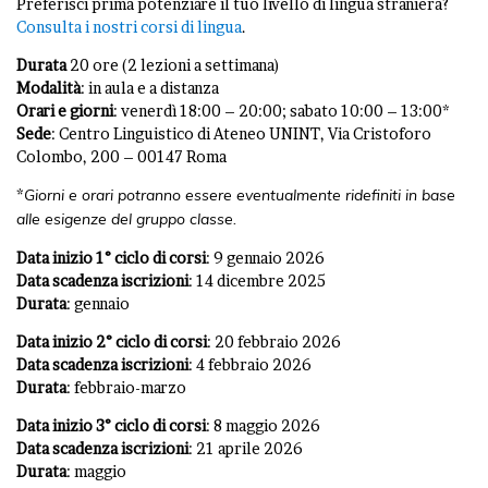
Preferisci prima potenziare il tuo livello di lingua straniera?
Consulta i nostri corsi di lingua
.
Durata
20 ore (2 lezioni a settimana)
Modalità
: in aula e a distanza
Orari e giorni
: venerdì 18:00 – 20:00; sabato 10:00 – 13:00*
Sede
: Centro Linguistico di Ateneo UNINT, Via Cristoforo
Colombo, 200 – 00147 Roma
*
Giorni e orari potranno essere eventualmente ridefiniti in base
alle esigenze del gruppo classe.
Data inizio 1° ciclo di corsi
: 9 gennaio 2026
Data scadenza iscrizioni
: 14 dicembre 2025
Durata
: gennaio
Data inizio 2° ciclo di corsi
: 20 febbraio 2026
Data scadenza iscrizioni
: 4 febbraio 2026
Durata
: febbraio-marzo
Data inizio 3° ciclo di corsi
: 8 maggio 2026
Data scadenza iscrizioni
: 21 aprile 2026
Durata
: maggio