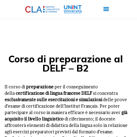
CHI SIAMO
CORSI
Corso di preparazione al
CERTIFICAZIONI
DELF – B2
ITALIANO PER
STRANIERI
Il corso di
preparazione
per il conseguimento
FORMAZIONE
della
certificazione di lingua francese DELF
si concentra
esclusivamente sulle esercitazioni e simulazioni
delle prove
AZIENDALE
d’esame di certificazione dell’Institut Français. Per poter
LAVORA CON NOI
partecipare al corso in maniera efficace è necessario aver
già
acquisito il livello linguistico
di riferimento; il docente
affronterà elementi di didattica della lingua solo in relazione
agli esercizi preparatori previsti dal formato d’esame.