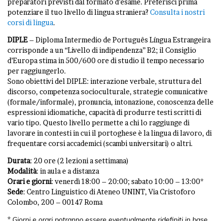
preparatori previsti dal formato d’esame. Preferisci prima
potenziare il tuo livello di lingua straniera?
Consulta i nostri
corsi di lingua
.
DIPLE
– Diploma Intermedio de Português Língua Estrangeira
corrisponde a un “Livello di indipendenza” B2; il Consiglio
d’Europa stima in 500/600 ore di studio il tempo necessario
per raggiungerlo.
Sono obiettivi del DIPLE: interazione verbale, struttura del
discorso, competenza socioculturale, strategie comunicative
(formale/informale), pronuncia, intonazione, conoscenza delle
espressioni idiomatiche, capacità di produrre testi scritti di
vario tipo. Questo livello permette a chi lo raggiunge di
lavorare in contesti in cui il portoghese è la lingua di lavoro, di
frequentare corsi accademici (scambi universitari) o altri.
Durata
: 20 ore (2 lezioni a settimana)
Modalità
: in aula e a distanza
Orari e giorni
: venerdì 18:00 – 20:00; sabato 10:00 – 13:00*
Sede
: Centro Linguistico di Ateneo UNINT, Via Cristoforo
Colombo, 200 – 00147 Roma
*
Giorni e orari potranno essere eventualmente ridefiniti in base