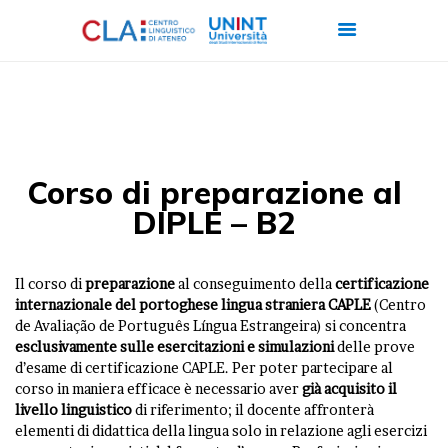
CHI SIAMO
CORSI
Corso di preparazione al
CERTIFICAZIONI
DIPLE – B2
ITALIANO PER
STRANIERI
Il corso di
preparazione
al conseguimento della
certificazione
FORMAZIONE
internazionale del portoghese lingua straniera CAPLE
(Centro
de Avaliação de Português Língua Estrangeira)
si concentra
AZIENDALE
esclusivamente sulle esercitazioni e simulazioni
delle prove
LAVORA CON NOI
d’esame di certificazione CAPLE. Per poter partecipare al
corso in maniera efficace è necessario aver
già acquisito il
livello linguistico
di riferimento; il docente affronterà
elementi di didattica della lingua solo in relazione agli esercizi