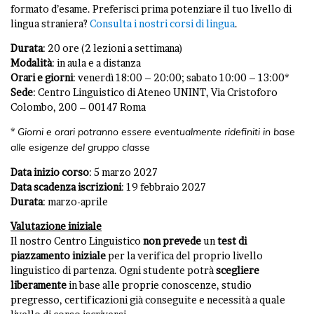
formato d’esame. Preferisci prima potenziare il tuo livello di
lingua straniera?
Consulta i nostri corsi di lingua
.
Durata
: 20 ore (2 lezioni a settimana)
Modalità
: in aula e a distanza
Orari e giorni
: venerdì 18:00 – 20:00; sabato 10:00 – 13:00*
Sede
: Centro Linguistico di Ateneo UNINT, Via Cristoforo
Colombo, 200 – 00147 Roma
*
Giorni e orari potranno essere eventualmente ridefiniti in base
alle esigenze del gruppo classe
Data inizio corso
: 5 marzo 2027
Data scadenza iscrizioni
: 19 febbraio 2027
Durata
: marzo-aprile
Valutazione iniziale
Il nostro Centro Linguistico
non
prevede
un
test di
piazzamento iniziale
per la verifica del proprio livello
linguistico di partenza. Ogni studente potrà
scegliere
liberamente
in base alle proprie conoscenze, studio
pregresso, certificazioni già conseguite e necessità a quale