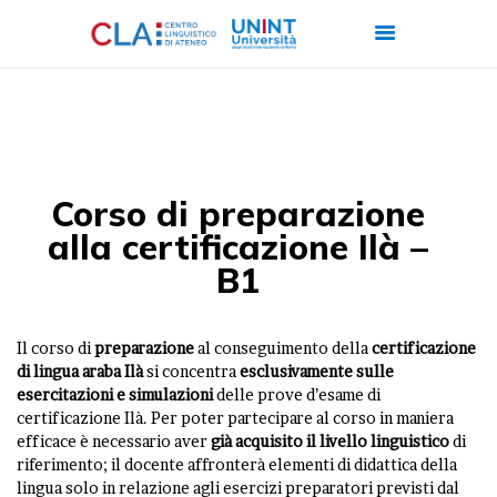
CHI SIAMO
CORSI
Corso di preparazione
CERTIFICAZIONI
alla certificazione Ilà –
ITALIANO PER
B1
STRANIERI
FORMAZIONE
Il corso di
preparazione
al conseguimento della
certificazione
AZIENDALE
di lingua araba Ilà
si concentra
esclusivamente sulle
esercitazioni e simulazioni
delle prove d’esame di
LAVORA CON NOI
certificazione Ilà. Per poter partecipare al corso in maniera
efficace è necessario aver
già acquisito il livello linguistico
di
riferimento; il docente affronterà elementi di didattica della
lingua solo in relazione agli esercizi preparatori previsti dal